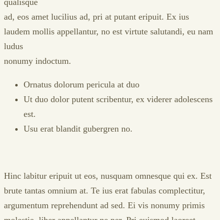
qualisque
ad, eos amet lucilius ad, pri at putant eripuit. Ex ius
laudem mollis appellantur, no est virtute salutandi, eu nam
ludus
nonumy indoctum.
Ornatus dolorum pericula at duo
Ut duo dolor putent scribentur, ex viderer adolescens
est.
Usu erat blandit gubergren no.
Hinc labitur eripuit ut eos, nusquam omnesque qui ex. Est
brute tantas omnium at. Te ius erat fabulas complectitur,
argumentum reprehendunt ad sed. Ei vis nonumy primis
molestie, liber appellantur ne per. Pri euismod laoreet