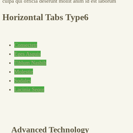
culpa qui officia deserunt mollit anim id est laborum
Horizontal Tabs Type6
Consectetr
Eges Asquis
Tiblum Nasbib
Molestie
Sodales
Lacinia Seqor
Advanced Technology